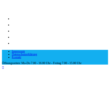
Angebote für die Vorschulkinder
Sprachtrainingsprogramm (Woopi) zur Vorbereitung auf den Erwerb de
BIB Fit (Zusammenarbeit mit der Bücherei Oberpleichfeld )
Besuch der Zahnärztin in Kürnach
Besuch der Apotheke in Bergtheim
Abschlussausflug der Vorschulkinder
Impressum
Datenschutzerklärung
Kontakt
Öffnungszeiten: Mo-Do 7.00 - 16.00 Uhr - Freitag 7.00 - 15.00 Uhr